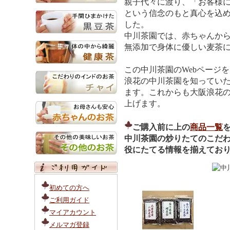
親子代々に渡り、「お客様
という信念のもと真心を込
した。
中川茶園では、赤ちゃんか
無添加で身体に優しい麦茶
この中川茶園のWebページ
浪花の中川茶園を知ってい
ます。これからも大阪浪花
上げます。
ご購入前に上の
商品一覧
中川茶園の炒りたてのこだ
役にたてる情報を揃えてお
初めての方へ
ご利用ガイド
マイアカウント
メルマガ登録