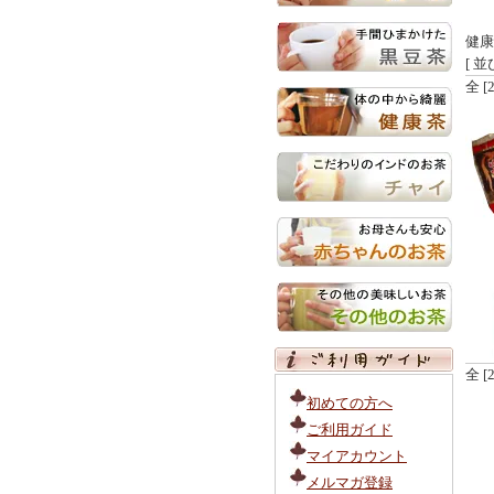
健康
[ 並
全 
全 
初めての方へ
ご利用ガイド
マイアカウント
メルマガ登録