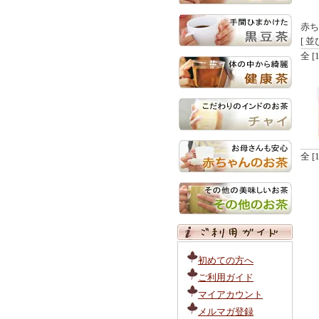
赤ち
[ 並
全 
全 
初めての方へ
ご利用ガイド
マイアカウント
メルマガ登録